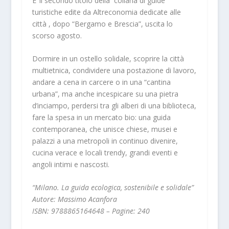
E’ il secondo titolo della collana di guide
turistiche edite da Altreconomia dedicate alle
città , dopo “Bergamo e Brescia”, uscita lo
scorso agosto.
Dormire in un ostello solidale, scoprire la città
multietnica, condividere una postazione di lavoro,
andare a cena in carcere o in una “cantina
urbana”, ma anche incespicare su una pietra
d’inciampo, perdersi tra gli alberi di una biblioteca,
fare la spesa in un mercato bio: una guida
contemporanea, che unisce chiese, musei e
palazzi a una metropoli in continuo divenire,
cucina verace e locali trendy, grandi eventi e
angoli intimi e nascosti.
“Milano. La guida ecologica, sostenibile e solidale”
Autore: Massimo Acanfora
ISBN: 9788865164648 – Pagine: 240