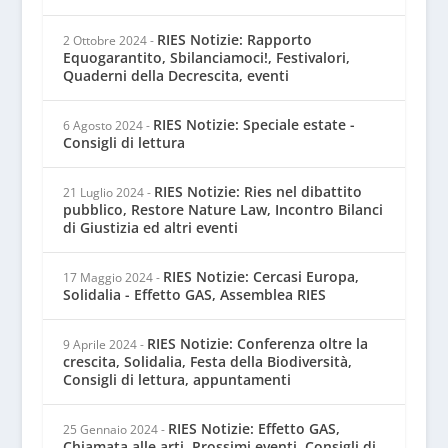
RIES Notizie: Rapporto
2 Ottobre 2024
-
Equogarantito, Sbilanciamoci!, Festivalori,
Quaderni della Decrescita, eventi
RIES Notizie: Speciale estate -
6 Agosto 2024
-
Consigli di lettura
RIES Notizie: Ries nel dibattito
21 Luglio 2024
-
pubblico, Restore Nature Law, Incontro Bilanci
di Giustizia ed altri eventi
RIES Notizie: Cercasi Europa,
17 Maggio 2024
-
Solidalia - Effetto GAS, Assemblea RIES
RIES Notizie: Conferenza oltre la
9 Aprile 2024
-
crescita, Solidalia, Festa della Biodiversità,
Consigli di lettura, appuntamenti
RIES Notizie: Effetto GAS,
25 Gennaio 2024
-
Chiamata alle arti, Prossimi eventi, Consigli di