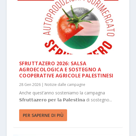
SFRUTTAZERO 2026: SALSA
AGROECOLOGICA E SOSTEGNO A
COOPERATIVE AGRICOLE PALESTINESI
28 Gen 2026
|
Notizie dalle campagne
Anche quest’anno sosteniamo la campagna
𝗦𝗳𝗿𝘂𝘁𝘁𝗮𝘇𝗲𝗿𝗼 𝗽𝗲𝗿 𝗹𝗮 𝗣𝗮𝗹𝗲𝘀𝘁𝗶𝗻𝗮 di sostegno...
PER SAPERNE DI PIÙ