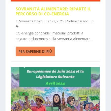
SOVRANITÀ ALIMENTARE: RIPARTE IL
PERCORSO DI CO-ENERGIA
di
Simonetta Rinaldi
|
Dic 23, 2025
|
Notizie dai soci
|
0
CO-energia condivide i materiali prodotti a
seguito dell’incontro sulla Sovranità Alimentare...
PER SAPERNE DI PIÙ