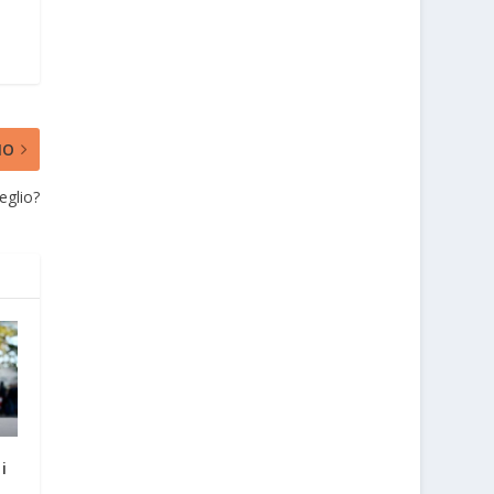
MO
eglio?
i