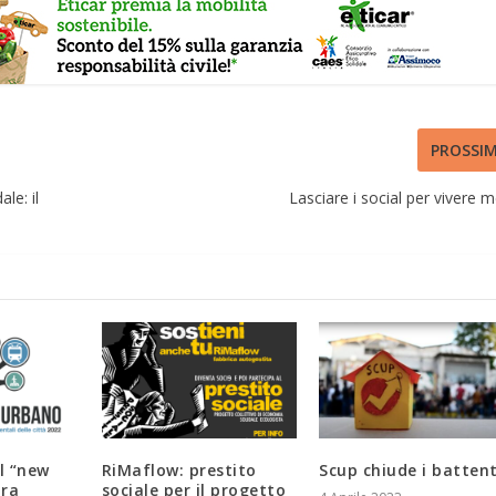
PROSSI
le: il
Lasciare i social per vivere m
il “new
RiMaflow: prestito
Scup chiude i battent
ora
sociale per il progetto