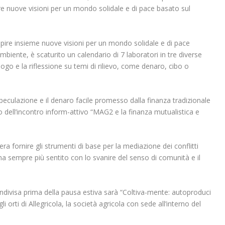
 nuove visioni per un mondo solidale e di pace basato sul
pire insieme nuove visioni per un mondo solidale e di pace
mbiente, è scaturito un calendario di 7 laboratori in tre diverse
logo e la riflessione su temi di rilievo, come denaro, cibo o
a speculazione e il denaro facile promesso dalla finanza tradizionale
o dell’incontro
inform-attivo
“MAG2 e la finanza mutualistica e
a fornire gli strumenti di base per la mediazione dei conflitti
ema sempre più sentito con lo svanire del senso di comunità e il
Condivisa prima della pausa estiva sarà “Coltiva-mente: autoproduci
li orti di Allegricola, la società agricola con sede all’interno del