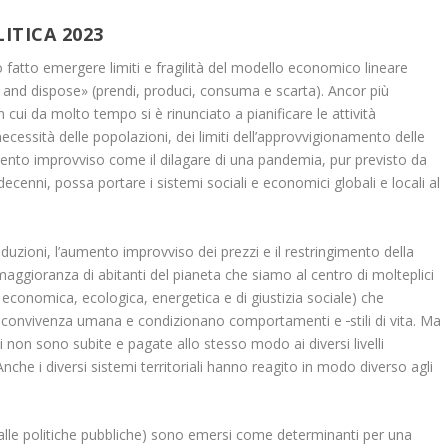
ITICA 2023
fatto emergere limiti e fragilità del modello economico lineare
and dispose» (prendi, produci, consuma e scarta). Ancor più
n cui da molto tempo si è rinunciato a pianificare le attività
necessità delle popolazioni, dei limiti dell’approvvigionamento delle
 evento improvviso come il dilagare di una pandemia, pur previsto da
a decenni, possa portare i sistemi sociali e economici globali e locali al
roduzioni, l’aumento improvviso dei prezzi e il restringimento della
aggioranza di abitanti del pianeta che siamo al centro di molteplici
 economica, ecologica, energetica e di giustizia sociale) che
a convivenza umana e condizionano comportamenti e
stili di vita. Ma
non sono subite e pagate allo stesso modo ai diversi livelli
nche i diversi sistemi territoriali hanno reagito in modo diverso agli
dalle politiche pubbliche) sono emersi come determinanti per una