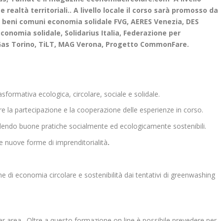
 realtà territoriali.. A livello locale il corso sarà promosso da
rum beni comuni economia solidale FVG, AERES Venezia, DES
nomia solidale, Solidarius Italia, Federazione per
 Gas Torino, TiLT, MAG Verona, Progetto CommonFare.
sformativa ecologica, circolare, sociale e solidale.
re la partecipazione e la cooperazione delle esperienze in corso.
dendo buone pratiche socialmente ed ecologicamente sostenibili.
 nuove forme di imprenditorialità
.
he di economia circolare e sostenibilità dai tentativi di greenwashing
r area. Oltre a questo formazione on line è possibile prevedere per