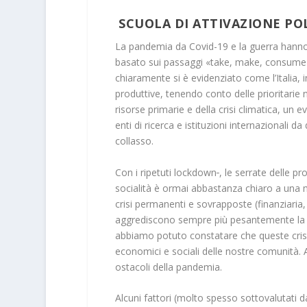
SCUOLA DI ATTIVAZIONE POL
La pandemia da Covid-19 e la guerra hanno 
basato sui passaggi «take, make, consume 
chiaramente si è evidenziato come l’Italia, i
produttive, tenendo conto delle prioritarie 
risorse primarie e della crisi climatica, un
enti di ricerca e istituzioni internazionali d
collasso.
Con i ripetuti lockdown
, le serrate delle p
socialità è ormai abbastanza chiaro a una m
crisi permanenti e sovrapposte (finanziaria,
aggrediscono sempre più pesantemente l
abbiamo potuto constatare che queste crisi 
economici e sociali delle nostre comunità. A
ostacoli della pandemia.
Alcuni fattori (molto spesso sottovalutati 