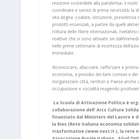
reazione sostenibile alla pandemia
.
: il ruo
coordinate e servizi di prima necessità; la di
vita degna (
salute, istruzione, previdenza so
prodotti essenziali, a partire da quelli al
rottura delle filiere internazionali, rivelatesi
reattive che si sono attivate sin dall’immed
nelle prime settimane di incertezza dell’azi
immediate.
Riconoscere, allacciare, rafforzare e prom
economia, a presidio dei beni comuni e dei d
riorganizzare città, territori e Paese anche a
occupazione e socialità reagendo positivamen
La Scuola di Attivazione Politica è org
collaborazione dell’ Arcs Culture Solid
finanziato dal Ministero del Lavoro e de
la Ries (Rete Italiana economia solidale
trasformative (
www.oest.it
), la rete
Assocazione Rurale Italiana , ASud On