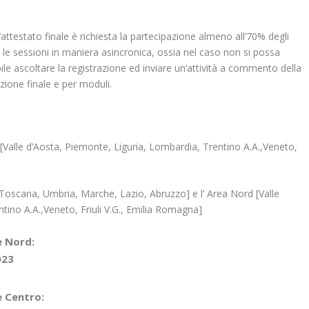
’attestato finale è richiesta la partecipazione almeno all’70% degli
 le sessioni in maniera asincronica, ossia nel caso non si possa
le ascoltare la registrazione ed inviare un’attività a commento della
azione finale e per moduli.
[Valle d’Aosta, Piemonte, Liguria, Lombardia, Trentino A.A.,Veneto,
[Toscana, Umbria, Marche, Lazio, Abruzzo] e l’ Area Nord [Valle
tino A.A.,Veneto, Friuli V.G., Emilia Romagna]
e Nord:
023
e Centro: