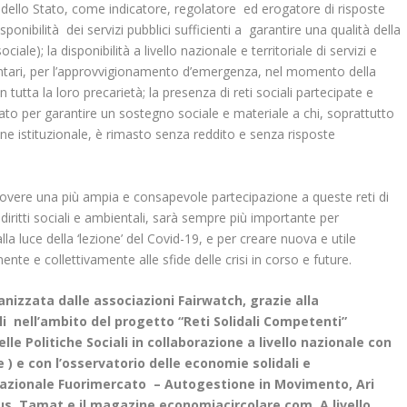
lo dello Stato, come indicatore, regolatore ed erogatore di risposte
sponibilità dei servizi pubblici sufficienti a garantire una qualità della
ciale); la disponibilità a livello nazionale e territoriale di servizi e
imentari, per l’approvvigionamento d’emergenza, nel momento della
 in tutta la loro precarietà; la presenza di reti sociali partecipate e
iato per garantire un sostegno sociale e materiale a chi, soprattutto
one istituzionale, è rimasto senza reddito e senza risposte
uovere una più ampia e consapevole partecipazione a queste reti di
iritti sociali e ambientali, sarà sempre più importante per
lla luce della ‘lezione’ del Covid-19, e per creare nuova e utile
te e collettivamente alle sfide delle crisi in corso e future.
anizzata dalle associazioni Fairwatch, grazie alla
ali nell’ambito del progetto “Reti Solidali Competenti”
lle Politiche Sociali in collaborazione a livello nazionale con
 ) e con l’osservatorio delle economie solidali e
 nazionale Fuorimercato – Autogestione in Movimento, Ari
lus, Tamat e il magazine economiacircolare.com A livello