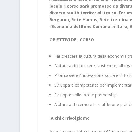
locale il corso sarà promosso da diverse
diverse realtà territoriali tra cui Fo
Bergamo, Rete Humus, Rete trentina eco
l’Economia del Bene Comune in Italia,
OBIETTIVI DEL CORSO
Far crescere la cultura della economia tra
Aiutare a riconoscere, sostenere, allarga
Promuovere l’innovazione sociale diffon
Sviluppare competenze per implementare
Sviluppare alleanze e partnership.
Aiutare a discernere le reali buone pratic
A chi ci rivolgiamo
A un gruppo-pilota di almeno 65 persone pe