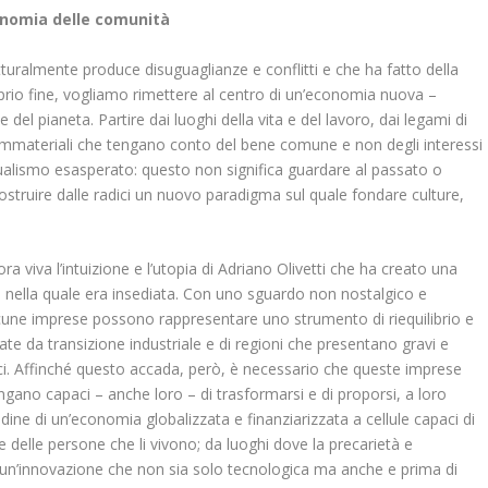
onomia delle comunità
uralmente produce disuguaglianze e conflitti e che ha fatto della
oprio fine, vogliamo rimettere al centro di un’economia nuova –
del pianeta. Partire dai luoghi della vita e del lavoro, dai legami di
e immateriali che tengano conto del bene comune e non degli interessi
idualismo esasperato: questo non significa guardare al passato o
icostruire dalle radici un nuovo paradigma sul quale fondare culture,
.
viva l’intuizione e l’utopia di Adriano Olivetti che ha creato una
tà nella quale era insediata. Con uno sguardo non nostalgico e
lcune imprese possono rappresentare uno strumento di riequilibrio e
sate da transizione industriale e di regioni che presentano gravi e
i. Affinché questo accada, però, è necessario che queste imprese
ano capaci – anche loro – di trasformarsi e di proporsi, a loro
ine di un’economia globalizzata e finanziarizzata a cellule capaci di
e delle persone che li vivono; da luoghi dove la precarietà e
o ad un’innovazione che non sia solo tecnologica ma anche e prima di