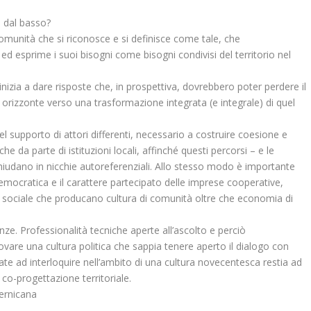
 dal basso?
unità che si riconosce e si definisce come tale, che
d esprime i suoi bisogni come bisogni condivisi del territorio nel
inizia a dare risposte che, in prospettiva, dovrebbero poter perdere il
ro orizzonte verso una trasformazione integrata (e integrale) di quel
l supporto di attori differenti, necessario a costruire coesione e
che da parte di istituzioni locali, affinché questi percorsi – e le
chiudano in nicchie autoreferenziali. Allo stesso modo è importante
emocratica e il carattere partecipato delle imprese cooperative,
 sociale che producano cultura di comunità oltre che economia di
e. Professionalità tecniche aperte all’ascolto e perciò
ovare una cultura politica che sappia tenere aperto il dialogo con
ituate ad interloquire nell’ambito di una cultura novecentesca restia ad
co-progettazione territoriale.
ernicana