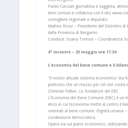
Paolo Cacciari giornalista e saggista, attivi
beni comuni e collabora con il sito www.co
consigliere regionale e deputato.
Matteo Rossi – Presidente del Distretto di
della Provincia di Bergamo.
Conduce: Soana Tortora – Coordinatrice Soli
4° incontro – 25 maggio ore 17.30
L’economia del bene comune e il bilan
“Il nostro attuale sistema economico ‘sta fu
piuttosto che un mezzo per ciò che conta d
Christian Felber, co-fondatore del EBC
L’Economia del Bene Comune (EBC) è un m
etico in cui l’economia mette al centro il b
orientati al bene comune: Dignità umana – S
condivisione democratica.
Opera sia sul piano economico, utilizzando