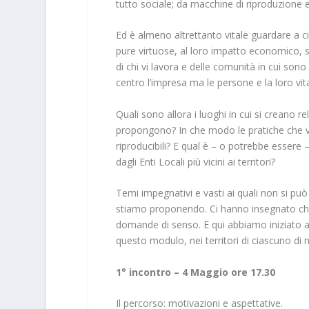
tutto sociale; da macchine di riproduzione e
Ed è almeno altrettanto vitale guardare a ci
pure virtuose, al loro impatto economico, soc
di chi vi lavora e delle comunità in cui son
centro l’impresa ma le persone e la loro vita
Quali sono allora i luoghi in cui si creano 
propongono? In che modo le pratiche che vi
riproducibili? E qual è – o potrebbe essere – 
dagli Enti Locali più vicini ai territori?
Temi impegnativi e vasti ai quali non si p
stiamo proponendo. Ci hanno insegnato che 
domande di senso. E qui abbiamo iniziato a p
questo modulo, nei territori di ciascuno di n
1° incontro – 4 Maggio ore 17.30
Il percorso: motivazioni e aspettative.