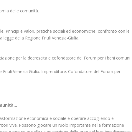
nomia delle comunità.
 Principi e valori, pratiche sociali ed economiche, confronto con le
ella legge della Regione Friuli Venezia-Giulia.
sociazione per la decrescita e cofondatore del Forum per i beni comuni
Friuli Venezia Giulia. Imprenditore. Cofondatore del Forum per i
omunità…
 trasformazione economica e sociale e operare accogliendo e
ritori vive. Possono giocare un ruolo importante nella formazione
vani e non solo; nella valorizzazione delle aree del loro insediamento