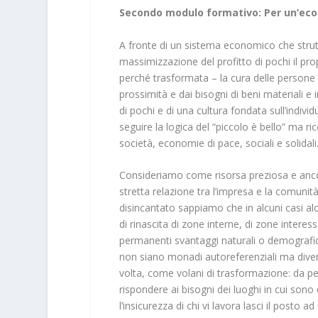
Secondo modulo formativo: Per un’ec
A fronte di un sistema economico che strutt
massimizzazione del profitto di pochi il pr
perché trasformata – la cura delle persone e 
prossimità e dai bisogni di beni materiali 
di pochi e di una cultura fondata sull’indiv
seguire la logica del “piccolo è bello” ma r
società, economie di pace, sociali e solidali
Consideriamo come risorsa preziosa e ancora 
stretta relazione tra l’impresa e la comuni
disincantato sappiamo che in alcuni casi a
di rinascita di zone interne, di zone interes
permanenti svantaggi naturali o demografic
non siano monadi autoreferenziali ma diveng
volta, come volani di trasformazione: da ped
rispondere ai bisogni dei luoghi in cui sono 
l’insicurezza di chi vi lavora lasci il post