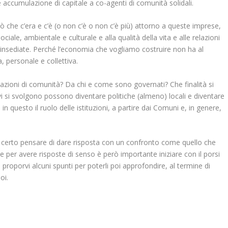
 accumulazione di capitale a co-agenti di comunità solidali.
ò che c’era e c’è (o non c’è o non c’è più) attorno a queste imprese,
iale, ambientale e culturale e alla qualità della vita e alle relazioni
o insediate. Perché l’economia che vogliamo costruire non ha al
, personale e collettiva.
relazioni di comunità? Da chi e come sono governati? Che finalità si
 si svolgono possono diventare politiche (almeno) locali e diventare
in questo il ruolo delle istituzioni, a partire dai Comuni e, in genere,
uò certo pensare di dare risposta con un confronto come quello che
per avere risposte di senso è però importante iniziare con il porsi
roporvi alcuni spunti per poterli poi approfondire, al termine di
oi.