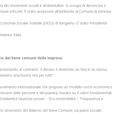
sta dei movimenti sociali e ambientalisti. Si occupa di decrescita e
mune-info.net. È stato assessore all’ambiente al Comune di Venezia,
 Economia Sociale Solidale (DESS) di Bergamo. E’ stato Presidente
darius Italia
cio del bene comune delle imprese
nzionando al contrario’. Il denaro è diventato un fine in se stesso
avvero: una buona vita per tutti”
ovimento internazionale che propone un modello socio-economico
enessere delle persone e del pianeta, basato su 5 valori fondamentali
olidarietà Giustizia sociale – Eco-sostenibilità – Trasparenza e
 lo strumento del Bilancio del Bene Comune; sul piano sociale,