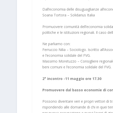
Dall’economia delle disuguaglianze all’eco
Soana Tortora – Solidarius Italia
Promuovere comunità dell’economia solidale.
politiche e le istituzioni regionali. Il caso d
Ne parliamo con:
Ferruccio Nilia – Sociologo. Iscritto all’As
e l’economia solidale del FVG.
Massimo Moretuzzo – Consigliere regionale 
beni comuni e l’economia solidale del FVG.
2° incontro -11 maggio ore 17.30
Promuovere dal basso economie di c
Possono diventare veri e propri vettori di
rispondendo alle domande di chi in quei ter
per nuova occupazione e nuovi lavori di gio