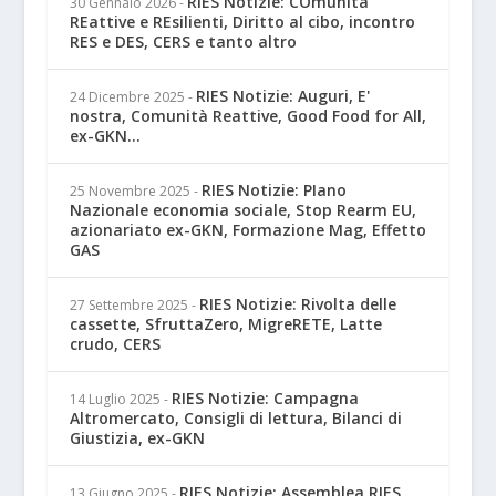
RIES Notizie: COmunità
30 Gennaio 2026
-
REattive e REsilienti, Diritto al cibo, incontro
RES e DES, CERS e tanto altro
RIES Notizie: Auguri, E'
24 Dicembre 2025
-
nostra, Comunità Reattive, Good Food for All,
ex-GKN...
RIES Notizie: PIano
25 Novembre 2025
-
Nazionale economia sociale, Stop Rearm EU,
azionariato ex-GKN, Formazione Mag, Effetto
GAS
RIES Notizie: Rivolta delle
27 Settembre 2025
-
cassette, SfruttaZero, MigreRETE, Latte
crudo, CERS
RIES Notizie: Campagna
14 Luglio 2025
-
Altromercato, Consigli di lettura, Bilanci di
Giustizia, ex-GKN
RIES Notizie: Assemblea RIES
13 Giugno 2025
-