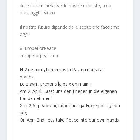
delle nostre iniziative: le nostre richieste, foto,
messaggi e video.
Il nostro futuro dipende dalle scelte che facciamo
oggi.
#EuropeForPeace
europeforpeace.eu
El 2 de abril ¡Tomemos la Paz en nuestras
manos!
Le 2 avril, prenons la paix en main !
Am 2. April: Lasst uns den Frieden in die eigenen
Hände nehmen!
Στις 2 Απριλίου ας πάρουμε την Ειρήνη στα χέρια
μας!
On April 2nd, let’s take Peace into our own hands