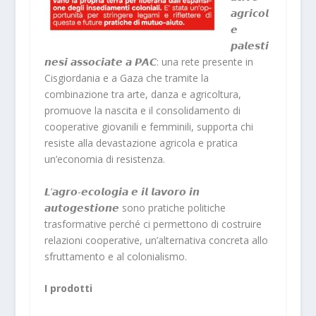
𝙖𝙜𝙧𝙞𝙘𝙤𝙡
𝙚
𝙥𝙖𝙡𝙚𝙨𝙩𝙞
𝙣𝙚𝙨𝙞 𝙖𝙨𝙨𝙤𝙘𝙞𝙖𝙩𝙚 𝙖 𝙋𝘼𝘾: una rete presente in
Cisgiordania e a Gaza che tramite la
combinazione tra arte, danza e agricoltura,
promuove la nascita e il consolidamento di
cooperative giovanili e femminili, supporta chi
resiste alla devastazione agricola e pratica
un’economia di resistenza.
𝙇’𝙖𝙜𝙧𝙤-𝙚𝙘𝙤𝙡𝙤𝙜𝙞𝙖 𝙚 𝙞𝙡 𝙡𝙖𝙫𝙤𝙧𝙤 𝙞𝙣
𝙖𝙪𝙩𝙤𝙜𝙚𝙨𝙩𝙞𝙤𝙣𝙚 sono pratiche politiche
trasformative perché ci permettono di costruire
relazioni cooperative, un’alternativa concreta allo
sfruttamento e al colonialismo.
I prodotti