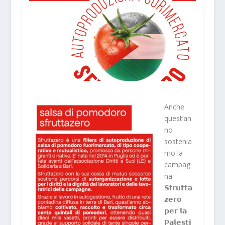
Anche
quest’an
no
sostenia
mo la
campag
na
𝗦𝗳𝗿𝘂𝘁𝘁𝗮
𝘇𝗲𝗿𝗼
𝗽𝗲𝗿 𝗹𝗮
𝗣𝗮𝗹𝗲𝘀𝘁𝗶