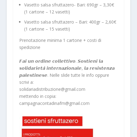
Vasetto salsa sfruttazero- Bari: 690gr – 3,30€
(1 cartone – 12 vasetti)
Vasetto salsa sfruttazero – Bari: 400gr – 2,60€
(1 cartone – 15 vasetti)
Prenotazione minima 1 cartone + costi di
spedizione
𝙁𝙖𝙞 𝙪𝙣 𝙤𝙧𝙙𝙞𝙣𝙚 𝙘𝙤𝙡𝙡𝙚𝙩𝙩𝙞𝙫𝙤. 𝙎𝙤𝙨𝙩𝙞𝙚𝙣𝙞 𝙡𝙖
𝙨𝙤𝙡𝙞𝙙𝙖𝙧𝙞𝙚𝙩𝙖̀ 𝙞𝙣𝙩𝙚𝙧𝙣𝙖𝙯𝙞𝙤𝙣𝙖𝙡𝙚, 𝙡𝙖 𝙧𝙚𝙨𝙞𝙨𝙩𝙚𝙣𝙯𝙖
𝙥𝙖𝙡𝙚𝙨𝙩𝙞𝙣𝙚𝙨𝙚. Nelle slide tutte le info oppure
scrivi a:
solidariadistribuzione@gmail.com
mettendo in copia:
campagnacontadinafm@gmail.com