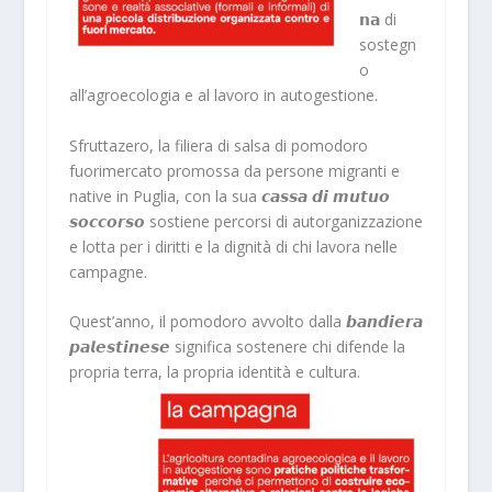
𝗻𝗮 di
sostegn
o
all’agroecologia e al lavoro in autogestione.
Sfruttazero, la filiera di salsa di pomodoro
fuorimercato promossa da persone migranti e
native in Puglia, con la sua 𝙘𝙖𝙨𝙨𝙖 𝙙𝙞 𝙢𝙪𝙩𝙪𝙤
𝙨𝙤𝙘𝙘𝙤𝙧𝙨𝙤 sostiene percorsi di autorganizzazione
e lotta per i diritti e la dignità di chi lavora nelle
campagne.
Quest’anno, il pomodoro avvolto dalla 𝙗𝙖𝙣𝙙𝙞𝙚𝙧𝙖
𝙥𝙖𝙡𝙚𝙨𝙩𝙞𝙣𝙚𝙨𝙚 significa sostenere chi difende la
propria terra, la propria identità e cultura.