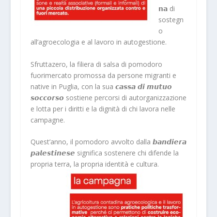
𝗻𝗮 di
sostegn
o
all’agroecologia e al lavoro in autogestione.
Sfruttazero, la filiera di salsa di pomodoro
fuorimercato promossa da persone migranti e
native in Puglia, con la sua 𝙘𝙖𝙨𝙨𝙖 𝙙𝙞 𝙢𝙪𝙩𝙪𝙤
𝙨𝙤𝙘𝙘𝙤𝙧𝙨𝙤 sostiene percorsi di autorganizzazione
e lotta per i diritti e la dignità di chi lavora nelle
campagne.
Quest’anno, il pomodoro avvolto dalla 𝙗𝙖𝙣𝙙𝙞𝙚𝙧𝙖
𝙥𝙖𝙡𝙚𝙨𝙩𝙞𝙣𝙚𝙨𝙚 significa sostenere chi difende la
propria terra, la propria identità e cultura.