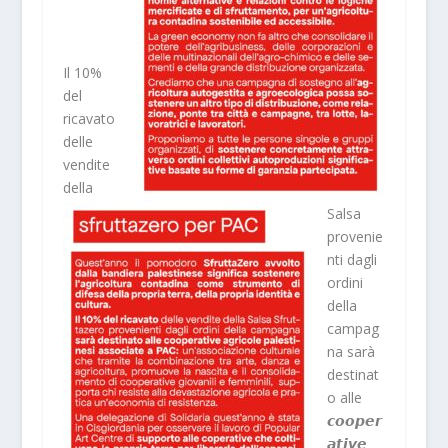
Il 10%
del
ricavato
delle
vendite
della
Salsa
provenie
nti dagli
ordini
della
campag
na sarà
destinat
o alle
𝙘𝙤𝙤𝙥𝙚𝙧
𝙖𝙩𝙞𝙫𝙚