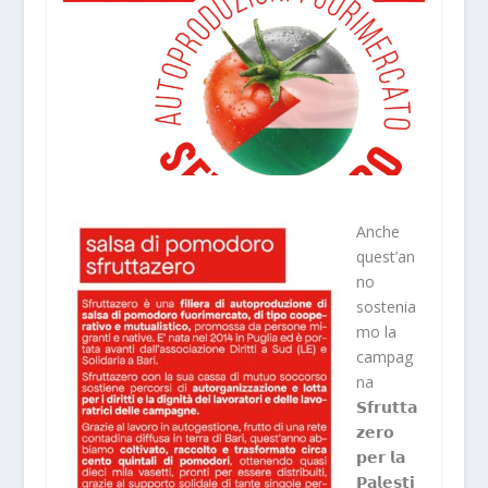
Anche
quest’an
no
sostenia
mo la
campag
na
𝗦𝗳𝗿𝘂𝘁𝘁𝗮
𝘇𝗲𝗿𝗼
𝗽𝗲𝗿 𝗹𝗮
𝗣𝗮𝗹𝗲𝘀𝘁𝗶