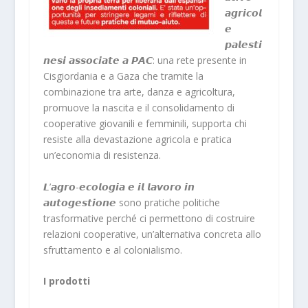
𝙖𝙜𝙧𝙞𝙘𝙤𝙡
𝙚
𝙥𝙖𝙡𝙚𝙨𝙩𝙞
𝙣𝙚𝙨𝙞 𝙖𝙨𝙨𝙤𝙘𝙞𝙖𝙩𝙚 𝙖 𝙋𝘼𝘾: una rete presente in
Cisgiordania e a Gaza che tramite la
combinazione tra arte, danza e agricoltura,
promuove la nascita e il consolidamento di
cooperative giovanili e femminili, supporta chi
resiste alla devastazione agricola e pratica
un’economia di resistenza.
𝙇’𝙖𝙜𝙧𝙤-𝙚𝙘𝙤𝙡𝙤𝙜𝙞𝙖 𝙚 𝙞𝙡 𝙡𝙖𝙫𝙤𝙧𝙤 𝙞𝙣
𝙖𝙪𝙩𝙤𝙜𝙚𝙨𝙩𝙞𝙤𝙣𝙚 sono pratiche politiche
trasformative perché ci permettono di costruire
relazioni cooperative, un’alternativa concreta allo
sfruttamento e al colonialismo.
I prodotti