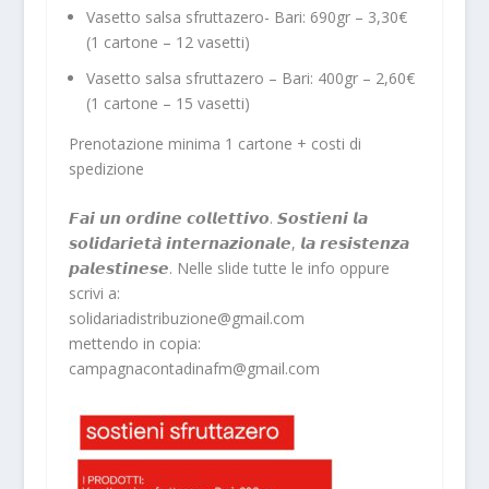
Vasetto salsa sfruttazero- Bari: 690gr – 3,30€
(1 cartone – 12 vasetti)
Vasetto salsa sfruttazero – Bari: 400gr – 2,60€
(1 cartone – 15 vasetti)
Prenotazione minima 1 cartone + costi di
spedizione
𝙁𝙖𝙞 𝙪𝙣 𝙤𝙧𝙙𝙞𝙣𝙚 𝙘𝙤𝙡𝙡𝙚𝙩𝙩𝙞𝙫𝙤. 𝙎𝙤𝙨𝙩𝙞𝙚𝙣𝙞 𝙡𝙖
𝙨𝙤𝙡𝙞𝙙𝙖𝙧𝙞𝙚𝙩𝙖̀ 𝙞𝙣𝙩𝙚𝙧𝙣𝙖𝙯𝙞𝙤𝙣𝙖𝙡𝙚, 𝙡𝙖 𝙧𝙚𝙨𝙞𝙨𝙩𝙚𝙣𝙯𝙖
𝙥𝙖𝙡𝙚𝙨𝙩𝙞𝙣𝙚𝙨𝙚. Nelle slide tutte le info oppure
scrivi a:
solidariadistribuzione@gmail.com
mettendo in copia:
campagnacontadinafm@gmail.com