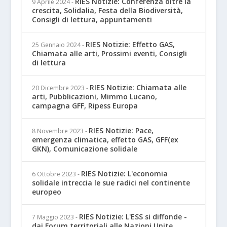
RIES Notizie: Conferenza oltre la
9 Aprile 2024
-
crescita, Solidalia, Festa della Biodiversità,
Consigli di lettura, appuntamenti
RIES Notizie: Effetto GAS,
25 Gennaio 2024
-
Chiamata alle arti, Prossimi eventi, Consigli
di lettura
RIES Notizie: Chiamata alle
20 Dicembre 2023
-
arti, Pubblicazioni, Mimmo Lucano,
campagna GFF, Ripess Europa
RIES Notizie: Pace,
8 Novembre 2023
-
emergenza climatica, effetto GAS, GFF(ex
GKN), Comunicazione solidale
RIES Notizie: L'economia
6 Ottobre 2023
-
solidale intreccia le sue radici nel continente
europeo
RIES Notizie: L'ESS si diffonde -
7 Maggio 2023
-
dai Forum territoriali alle Nazioni Unite