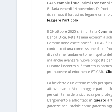
CAES compie i suoi primi trent’anni
e
Bellaria venerdì 14 novembre. Di fronte 
richiamato il fortissimo legame umano c
leggere l’articolo
Il 29 ottobre 2025 si è riunita la
Commis
Banca Etica, Rete italiana economia sol
Commissione esiste poiché ETICAR è l’uni
contratto di una commissione di confron
di valutarne l’andamento nel rispetto del
ma anche avanzare nuove proposte per i
Durante l’incontro si è trattato in parti
promuovere ulteriormente ETICAR.
Cli
La bicicletta è un ottimo modo per spost
attraversiamo. Ma la maggior parte delle
per cui il tema della sicurezza per prot
L’argomento è affrontato
in questo art
garanzie acquistabile come garanzia agg