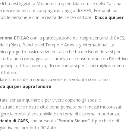
 li ha festeggiati a Milano nella splendida cornice della Cascina
a decine di amici e compagni di viaggio di CAES, Fortunati ha
on le persone e con le realtà del Terzo settore.
Clicca qui per
sione ETICAR
con la partecipazione dei rappresentanti di CAES,
idale (Ries), Banche del Tempo e Amnesty International. La
co progetto assicurativo in Italia che ha deciso di dotarsi per
to tra una compagnia assicurativa e i consumatori con l’obiettivo
 principio di trasparenza, di confrontarsi per il suo miglioramento
l futuro.
colare il tema della comunicazione e la volontà condivisa di
cca qui per approfondire
arsi senza inquinare e per vivere appieno gli spazi e
 strade delle nostre città sono pensate per i mezzi motorizzati
eggere la mobilità sostenibile è un tema di estrema importanza.
icolo di CAES,
che presenta “
Pedalo Sicuro”
, il pacchetto di
iuntiva nel prodotto RC Auto.