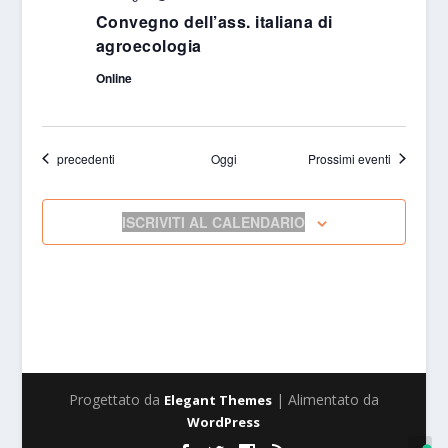
Convegno dell’ass. italiana di
agroecologia
Online
Eventi
precedenti
Oggi
Prossimi eventi
ISCRIVITI AL CALENDARIO
Progettato da
| Alimentato da
Elegant Themes
WordPress