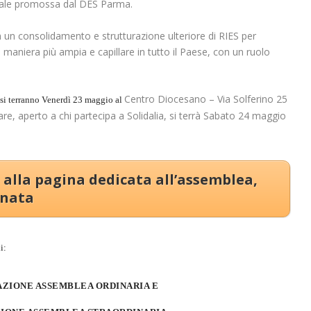
idale promossa dal DES Parma.
 in un consolidamento e strutturazione ulteriore di RIES per
n maniera più ampia e capillare in tutto il Paese, con un ruolo
Centro Diocesano – Via Solferino 25
, si terranno Venerdì 23 maggio al
 aperto a chi partecipa a Solidalia, si terrà Sabato 24 maggio
e alla pagina dedicata all’assemblea,
rnata
i:
ZIONE ASSEMBLEA ORDINARIA E