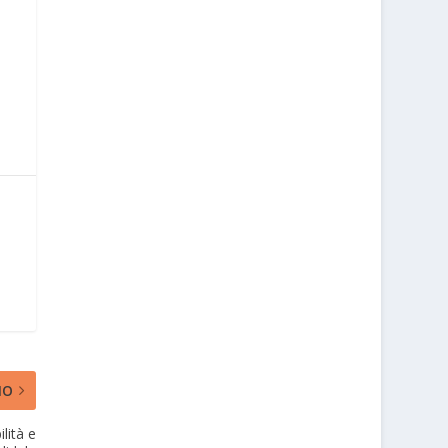
MO
lità e