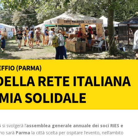
5
si svolgerà l’
assemblea generale annuale dei soci RIES e
no sarà
Parma
la città scelta per ospitare l’evento, nell’ambito