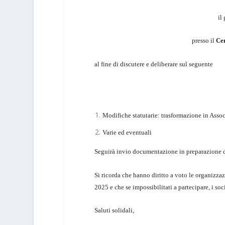
il
presso il
Cen
al fine di discutere e deliberare sul seguente
Modifiche statutarie: trasformazione in Asso
Varie ed eventuali
Seguirà invio documentazione in preparazione d
Si ricorda che hanno diritto a voto le organizza
2025 e che se impossibilitati a partecipare, i 
Saluti solidali,