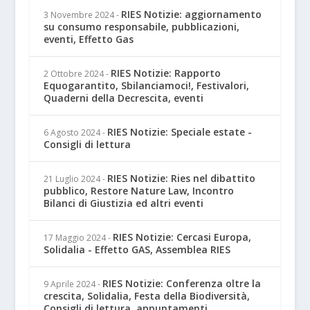
RIES Notizie: aggiornamento
3 Novembre 2024
-
su consumo responsabile, pubblicazioni,
eventi, Effetto Gas
RIES Notizie: Rapporto
2 Ottobre 2024
-
Equogarantito, Sbilanciamoci!, Festivalori,
Quaderni della Decrescita, eventi
RIES Notizie: Speciale estate -
6 Agosto 2024
-
Consigli di lettura
RIES Notizie: Ries nel dibattito
21 Luglio 2024
-
pubblico, Restore Nature Law, Incontro
Bilanci di Giustizia ed altri eventi
RIES Notizie: Cercasi Europa,
17 Maggio 2024
-
Solidalia - Effetto GAS, Assemblea RIES
RIES Notizie: Conferenza oltre la
9 Aprile 2024
-
crescita, Solidalia, Festa della Biodiversità,
Consigli di lettura, appuntamenti