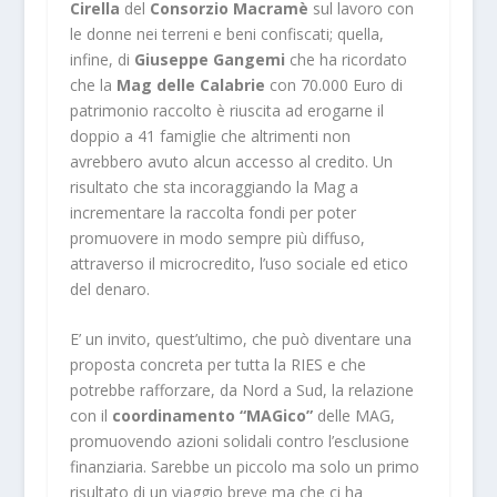
Cirella
del
Consorzio Macramè
sul lavoro con
le donne nei terreni e beni confiscati; quella,
infine, di
Giuseppe Gangemi
che ha ricordato
che la
Mag delle Calabrie
con 70.000 Euro di
patrimonio raccolto è riuscita ad erogarne il
doppio a 41 famiglie che altrimenti non
avrebbero avuto alcun accesso al credito. Un
risultato che sta incoraggiando la Mag a
incrementare la raccolta fondi per poter
promuovere in modo sempre più diffuso,
attraverso il microcredito, l’uso sociale ed etico
del denaro.
E’ un invito, quest’ultimo, che può diventare una
proposta concreta per tutta la RIES e che
potrebbe rafforzare, da Nord a Sud, la relazione
con il
coordinamento “MAGico”
delle MAG,
promuovendo azioni solidali contro l’esclusione
finanziaria. Sarebbe un piccolo ma solo un primo
risultato di un viaggio breve ma che ci ha